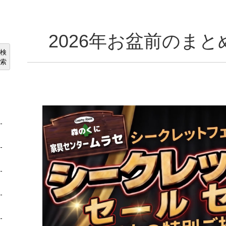
2026年お盆前のま
検
索